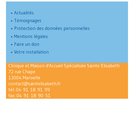
•
Actualités
•
Témoignages
•
Protection des données personnelles
•
Mentions légales
•
Faire un don
•
Votre installation
Clinique et Maison d'Accueil Spécialisée Sainte Elisabeth
72 rue Chape
13004 Marseille
contact@saintelisabeth.fr
tél:
04 91 18 91 99
fax: 04 91 18 90 51