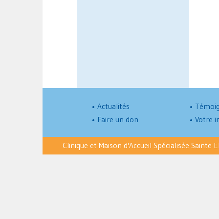
•
Actualités
•
Témoig
•
Faire un don
•
Votre i
Clinique et Maison d'Accueil Spécialisée Sainte E