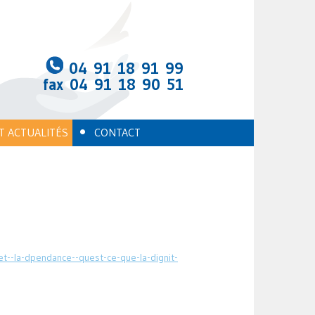
04 91 18 91 99
fax 04 91 18 90 51
•
T ACTUALITÉS
CONTACT
et--la-dpendance--quest-ce-que-la-dignit-