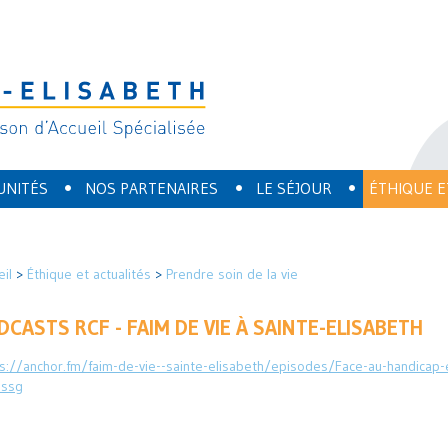
•
•
•
UNITÉS
NOS PARTENAIRES
LE SÉJOUR
ÉTHIQUE E
eil
>
Éthique et actualités
>
Prendre soin de la vie
DCASTS RCF - FAIM DE VIE À SAINTE-ELISABETH
s://anchor.fm/faim-de-vie--sainte-elisabeth/episodes/Face-au-handicap-
sssg