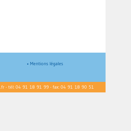
•
Mentions légales
.fr
tél:
04 91 18 91 99
fax: 04 91 18 90 51