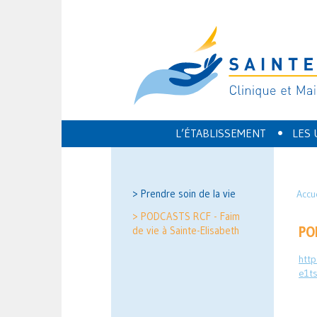
•
L’ÉTABLISSEMENT
LES 
> Prendre soin de la vie
Accu
> PODCASTS RCF - Faim
PO
de vie à Sainte-Elisabeth
http
e1t