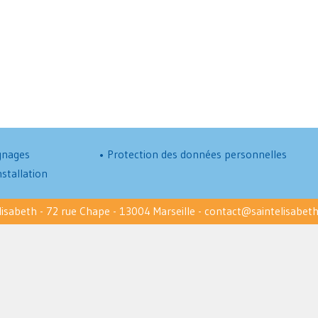
nages
•
Protection des données personnelles
nstallation
lisabeth
72 rue Chape
13004 Marseille
contact@saintelisabeth