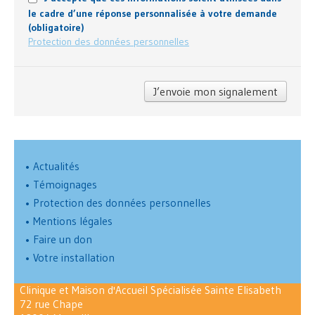
le cadre d’une réponse personnalisée à votre demande
(obligatoire)
Protection des données personnelles
J’envoie mon signalement
•
Actualités
•
Témoignages
•
Protection des données personnelles
•
Mentions légales
•
Faire un don
•
Votre installation
Clinique et Maison d'Accueil Spécialisée Sainte Elisabeth
72 rue Chape