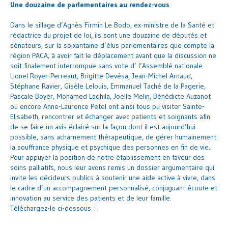
Une douzaine de parlementaires au rendez-vous
Dans le sillage d’Agnès Firmin Le Bodo, ex-ministre de la Santé et
rédactrice du projet de loi, ils sont une douzaine de députés et
sénateurs, sur la soixantaine d’élus parlementaires que compte la
région PACA, à avoir fait le déplacement avant que la discussion ne
soit finalement interrompue sans vote d’ l’Assemblé nationale.
Lionel Royer-Perreaut, Brigitte Devésa, Jean-Michel Arnaud,
Stéphane Ravier, Gisèle Lelouis, Emmanuel Taché de la Pagerie,
Pascale Boyer, Mohamed Laqhila, Joëlle Melin, Bénédicte Auzanot
ou encore Anne-Laurence Petel ont ainsi tous pu visiter Sainte-
Elisabeth, rencontrer et échanger avec patients et soignants afin
de se faire un avis éclairé sur la façon dont il est aujourd’hui
possible, sans acharnement thérapeutique, de gérer humainement
la souffrance physique et psychique des personnes en fin de vie.
Pour appuyer la position de notre établissement en faveur des
soins palliatifs, nous leur avons remis un dossier argumentaire qui
invite les décideurs publics à soutenir une aide active à vivre, dans
le cadre d’un accompagnement personnalisé, conjuguant écoute et
innovation au service des patients et de leur famille.
Téléchargez-le ci-dessous :