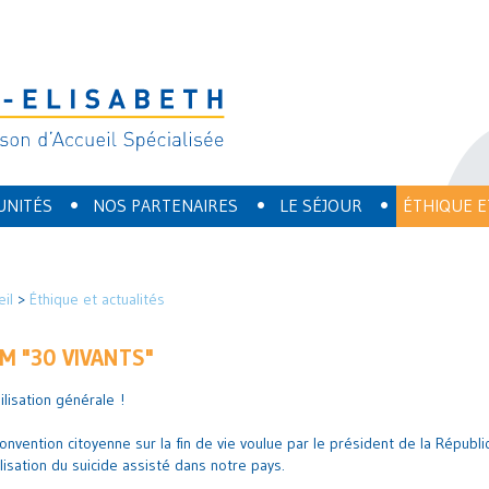
•
•
•
UNITÉS
NOS PARTENAIRES
LE SÉJOUR
ÉTHIQUE E
eil
>
Éthique et actualités
LM "30 VIVANTS"
lisation générale !
onvention citoyenne sur la fin de vie voulue par le président de la Républi
lisation du suicide assisté dans notre pays.