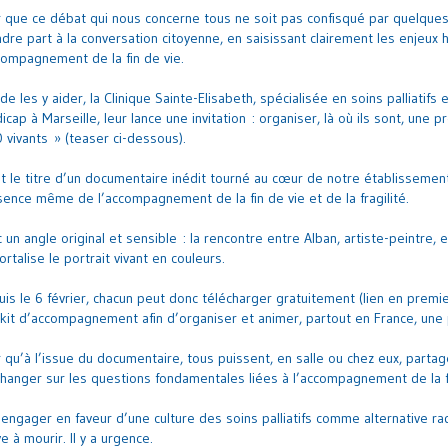
 que ce débat qui nous concerne tous ne soit pas confisqué par quelques-
dre part à la conversation citoyenne, en saisissant clairement les enjeux 
compagnement de la fin de vie.
 de les y aider, la Clinique Sainte-Elisabeth, spécialisée en soins palliat
icap à Marseille, leur lance une invitation : organiser, là où ils sont, une 
 vivants » (teaser ci-dessous).
t le titre d’un documentaire inédit tourné au cœur de notre établissemen
sence même de l’accompagnement de la fin de vie et de la fragilité.
 un angle original et sensible : la rencontre entre Alban, artiste-peintre, e
rtalise le portrait vivant en couleurs.
is le 6 février, chacun peut donc télécharger gratuitement (lien en premie
kit d’accompagnement afin d’organiser et animer, partout en France, une 
 qu’à l’issue du documentaire, tous puissent, en salle ou chez eux, parta
hanger sur les questions fondamentales liées à l’accompagnement de la f
’engager en faveur d’une culture des soins palliatifs comme alternative rad
ve à mourir. Il y a urgence.