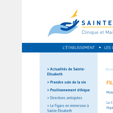
•
L’ÉTABLISSEMENT
LES 
> Actualités de Sainte-
Accu
Elisabeth
FI
> Prendre soin de la vie
> Positionnement éthique
Mobi
> Directives anticipées
La C
> Le Figaro en immersion à
léga
Sainte-Elisabeth