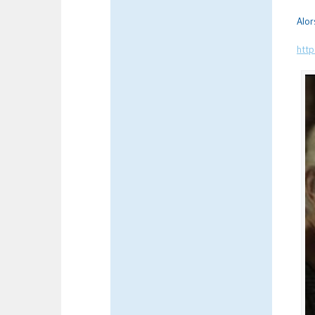
Alor
http