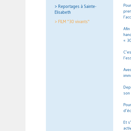
Pour
> Reportages à Sainte-
pren
Elisabeth
l’ac
> FILM "30 vivants"
Afin
hand
« 30
C’es
l’es
Avec
immo
Depu
son 
Pour
d’éc
Et s
acti