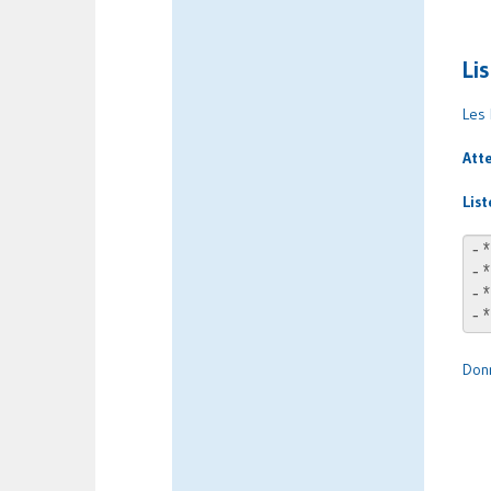
Li
Les 
Att
List
Don