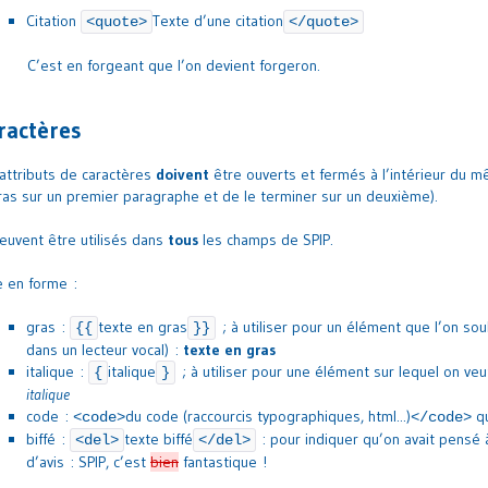
Citation
Texte d’une citation
<quote>
</quote>
C’est en forgeant que l’on devient forgeron.
ractères
attributs de caractères
doivent
être ouverts et fermés à l’intérieur du 
ras sur un premier paragraphe et de le terminer sur un deuxième).
peuvent être utilisés dans
tous
les champs de SPIP.
 en forme :
gras :
texte en gras
; à utiliser pour un élément que l’on so
{{
}}
dans un lecteur vocal) :
texte en gras
italique :
italique
; à utiliser pour une élément sur lequel on ve
{
}
italique
code :
du code (raccourcis typographiques, html...)
qu
<code>
</code>
biffé :
texte biffé
: pour indiquer qu’on avait pensé 
<del>
</del>
d’avis : SPIP, c’est
bien
fantastique !