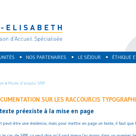
•
•
•
UNITÉS
NOS PARTENAIRES
LE SÉJOUR
ÉTHIQUE E
eil
>
Mode d’emploi SPIP
CUMENTATION SUR LES RACCOURCIS TYPOGRAPH
 texte préexiste à la mise en page
t peut-être une évidence, mais pour mettre en page un texte, il faut que l
 le cas de SPIP, ça veut dire qu’il vaut mieux (au moins dans un premier t