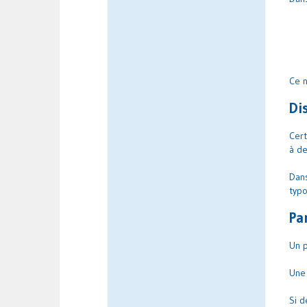
Ce n
Di
Cert
à de
Dans
typ
Pa
Un p
Une 
Si d