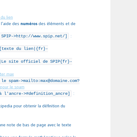
 du lien
à l’aide des
numéros
des éléments et de
:
 SPIP->http://www.spip.net/]
[texte du lien|{fr}-
|Le site officiel de SPIP{fr}-
ter max
 le spam->mailto:max@domaine.com?
 pour le spam
:
à l'ancre->#definition_ancre]
kipedia pour obtenir la définition du
une note de bas de page avec le texte