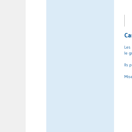
Ca
Les 
le g
Ils 
Mise