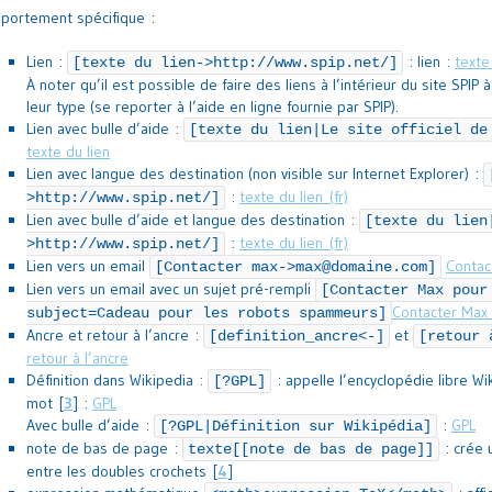
portement spécifique :
Lien :
: lien :
texte
[texte du lien->http://www.spip.net/]
À noter qu’il est possible de faire des liens à l’intérieur du site SPIP 
leur type (se reporter à l’aide en ligne fournie par SPIP).
Lien avec bulle d’aide :
[texte du lien|Le site officiel de
texte du lien
Lien avec langue des destination (non visible sur Internet Explorer) :
:
texte du lien
>http://www.spip.net/]
Lien avec bulle d’aide et langue des destination :
[texte du lien
:
texte du lien
>http://www.spip.net/]
Lien vers un email
Contac
[Contacter max->max@domaine.com]
Lien vers un email avec un sujet pré-rempli
[Contacter Max pour
Contacter Max
subject=Cadeau pour les robots spammeurs]
Ancre et retour à l’ancre :
et
[definition_ancre<-]
[retour 
retour à l’ancre
Définition dans Wikipedia :
: appelle l’encyclopédie libre Wi
[?GPL]
mot
[
3
]
:
GPL
Avec bulle d’aide :
:
GPL
[?GPL|Définition sur Wikipédia]
note de bas de page :
: crée 
texte[[note de bas de page]]
entre les doubles crochets
[
4
]