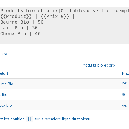
nera :
Produits bio et prix
oduit
Pri
urre Bio
5€
t Bio
3€
oux Bio
4€
ez les doubles
sur la première ligne du tableau !
||