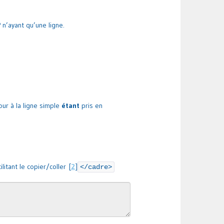
n’ayant qu’une ligne.
our à la ligne simple
étant
pris en
litant le copier/coller
[
2
]
</cadre>