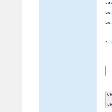
par
Les 
Les 
Cert