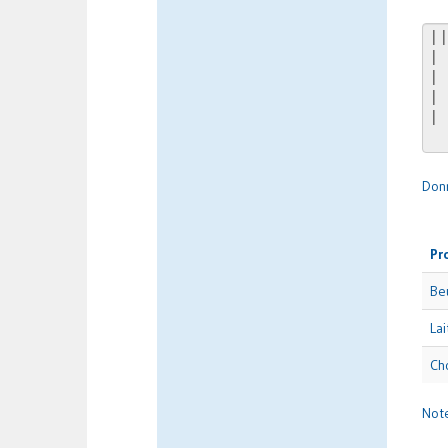
Don
Pr
Be
Lai
Ch
Not