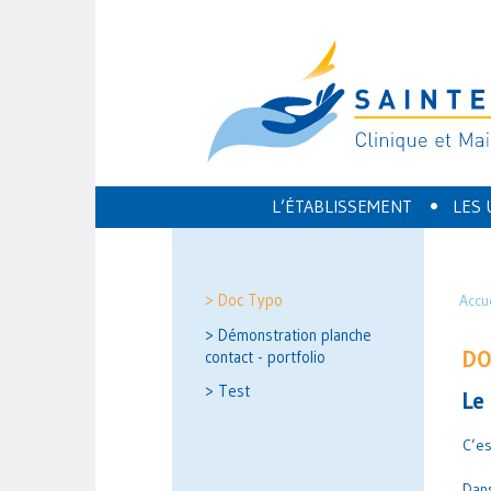
•
L’ÉTABLISSEMENT
LES 
> Doc Typo
Accu
> Démonstration planche
DO
contact - portfolio
> Test
Le
C’es
Dans