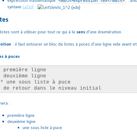
expression mathématique
: aff
<math>expression TeX</math>
syntaxe
LaTeX
:
stes
listes sont à utiliser pour tout ce qui à le
sens
d’une énumération.
ention
: il faut entourer un bloc de listes à puces d’une ligne vide avant et
es à puces
nera :
première ligne
deuxième ligne
une sous liste à puce