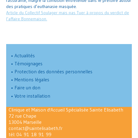
rassurante, malgré la confusion entretenue dans le prétoire autour
des pratiques d’euthanasie masquée.
Article du Collectif Soulager mais pas Tuer à propos du verdict de
l’affaire Bonnemaison.
•
Actualités
•
Témoignages
•
Protection des données personnelles
•
Mentions légales
•
Faire un don
•
Votre installation
Clinique et Maison d'Accueil Spécialisée Sainte Elisabeth
72 rue Chape
13004 Marseille
contact@saintelisabeth.fr
tél:
04 91 18 91 99